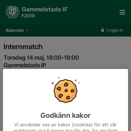
Gammelstads IF
F2018
Logga in
Kalender
Internmatch
Torsdag 14 maj, 18:00-19:00
Gammelstads IP
Samling: 18:00
Godkänn kakor
Vi använder oss av kakor (cookies) för att vår
webbplats ska fungera bra för dig. De används