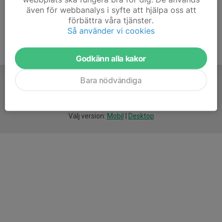
även för webbanalys i syfte att hjälpa oss att
förbättra våra tjänster.
Så använder vi cookies
Godkänn alla kakor
Bara nödvändiga
För
smarta
idrottsföreningar
Välj version:
Mobil
|
Desktop