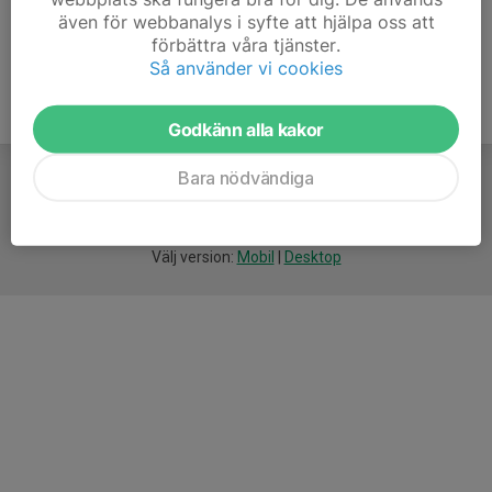
även för webbanalys i syfte att hjälpa oss att
förbättra våra tjänster.
Så använder vi cookies
Godkänn alla kakor
Bara nödvändiga
För
smarta
idrottsföreningar
Välj version:
Mobil
|
Desktop