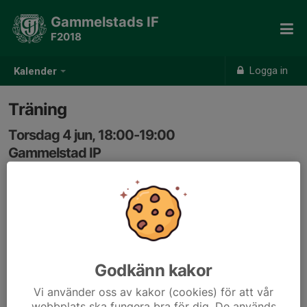
Gammelstads IF
F2018
Logga in
Kalender
Träning
Torsdag 4 jun, 18:00-19:00
Gammelstad IP
Samling: 18:00
Godkänn kakor
Vi använder oss av kakor (cookies) för att vår
webbplats ska fungera bra för dig. De används