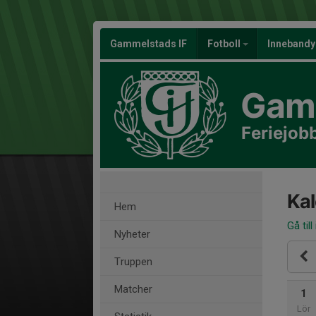
Gammelstads IF
Fotboll
Inneband
Gamm
Feriejob
Ka
Hem
Gå till
Nyheter
Truppen
Matcher
1
Lör