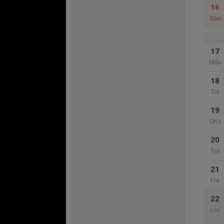
16
Sön
17
Mån
18
Tis
19
Ons
20
Tor
21
Fre
22
Lör