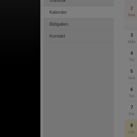
Statistik
2
Kalender
Sön
Bildgalleri
3
Kontakt
Mån
4
Tis
5
Ons
6
Tor
7
Fre
8
Lör