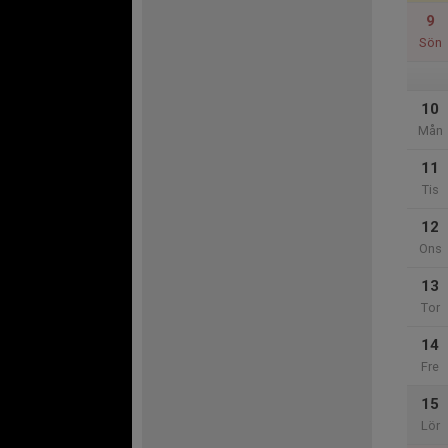
9
Sön
10
Mån
11
Tis
12
Ons
13
Tor
14
Fre
15
Lör