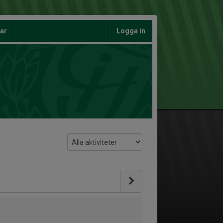
gar
Logga in