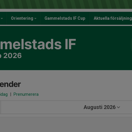
y
Orientering
Gammelstads IF Cup
Aktuella försäljnin
elstads IF
b 2026
lender
 idag
|
Prenumerera
Augusti 2026