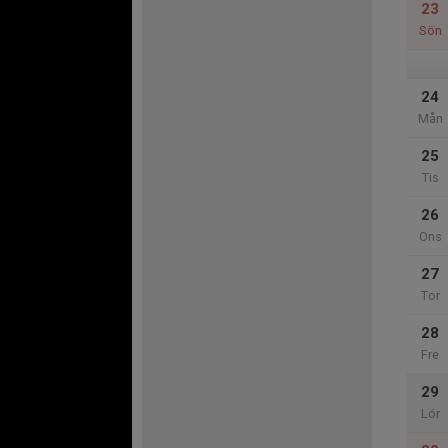
23
Sön
24
Mån
25
Tis
26
Ons
27
Tor
28
Fre
29
Lör