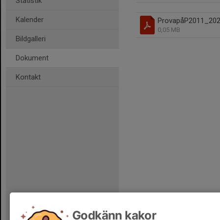
Statistik
Kalender
ProvapåP2011_202
0,05 MB
Bildgalleri
Dokument
Kontakt
Godkänn kakor