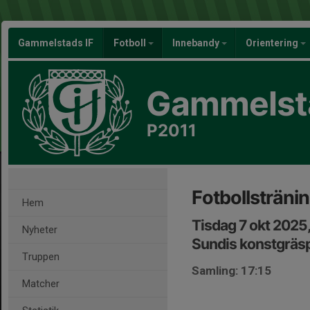
Gammelstads IF
Fotboll
Innebandy
Orientering
Gammelsta
P2011
Fotbollsträni
Hem
Tisdag 7 okt 2025
Nyheter
Sundis konstgräs
Truppen
Samling: 17:15
Matcher