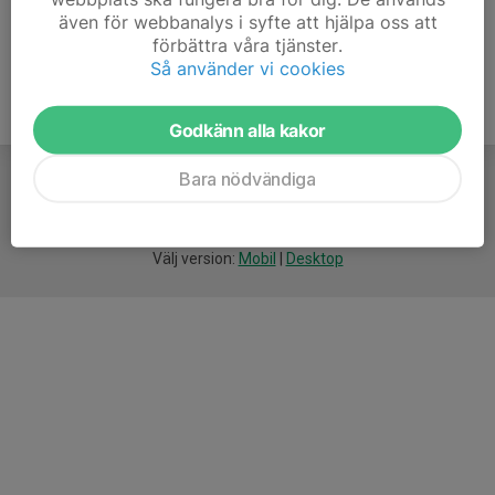
även för webbanalys i syfte att hjälpa oss att
förbättra våra tjänster.
Så använder vi cookies
Godkänn alla kakor
Bara nödvändiga
För
smarta
idrottsföreningar
Välj version:
Mobil
|
Desktop