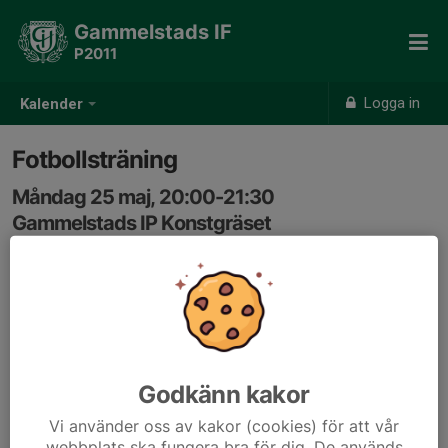
Gammelstads IF
P2011
Logga in
Kalender
Fotbollsträning
Måndag 25 maj, 20:00-21:30
Gammelstads IP Konstgräset
Samling: 19:50
Godkänn kakor
Vi använder oss av kakor (cookies) för att vår
webbplats ska fungera bra för dig. De används