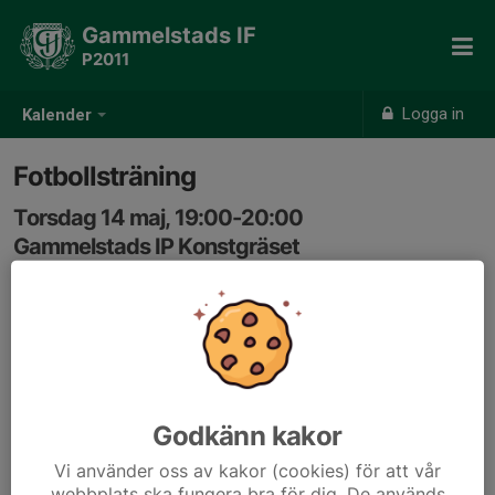
Gammelstads IF
P2011
Logga in
Kalender
Fotbollsträning
Torsdag 14 maj, 19:00-20:00
Gammelstads IP Konstgräset
Samling: 18:50
Godkänn kakor
Vi använder oss av kakor (cookies) för att vår
webbplats ska fungera bra för dig. De används