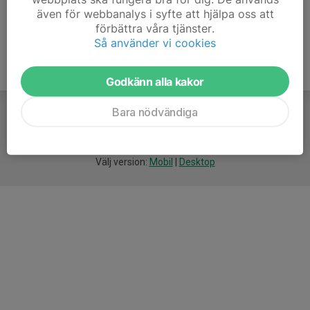
även för webbanalys i syfte att hjälpa oss att
förbättra våra tjänster.
Så använder vi cookies
Godkänn alla kakor
Bara nödvändiga
För
smarta
idrottsföreningar
Välj version:
Mobil
|
Desktop