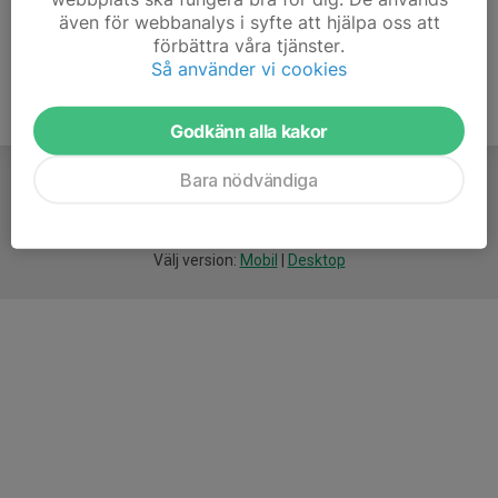
även för webbanalys i syfte att hjälpa oss att
förbättra våra tjänster.
Så använder vi cookies
Godkänn alla kakor
Bara nödvändiga
För
smarta
idrottsföreningar
Välj version:
Mobil
|
Desktop