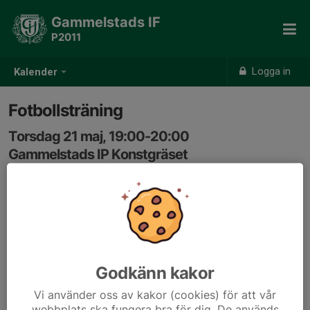
Gammelstads IF
P2011
Logga in
Kalender
Fotbollsträning
Torsdag 21 maj, 19:00-20:00
Gammelstads IP Konstgräset
Samling: 18:50
Godkänn kakor
Vi använder oss av kakor (cookies) för att vår
webbplats ska fungera bra för dig. De används