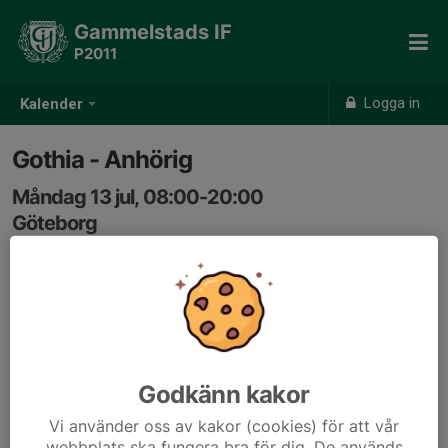
Gammelstads IF
P2011
Logga in
Kalender
Gothia - Anhörig
Måndag 13 jul, 08:00-20:00
Göteborg
Samling: 08:00
Vi ledare vill gärna veta vilka anhöriga som kommer att
vara på plats i Göteborg i sommar, under hela eller delar
av Gothia Cup. Det är säkert även intressant som
anhörig att veta vilka andra som är där om man vill styra
Godkänn kakor
upp någon gemensam aktivitet.
Vi använder oss av kakor (cookies) för att vår
Skriv gärna en kommentar om ni bara är där en del av
webbplats ska fungera bra för dig. De används