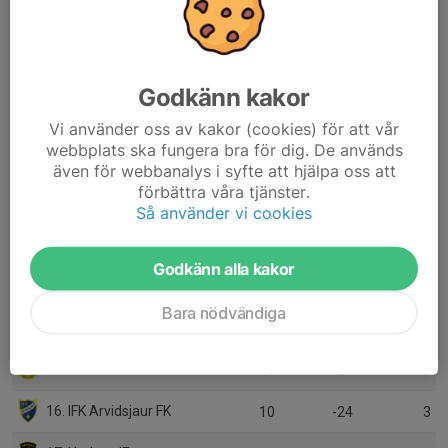
7. Gällivare SK Röd
6
12
15
8. Lira BK /IFK Luleå
8
0
15
Godkänn kakor
9. Gammelstads IF Vit
8
6
13
Vi använder oss av kakor (cookies) för att vår
webbplats ska fungera bra för dig. De används
10. SIF/Hedens IF
10
2
12
även för webbanalys i syfte att hjälpa oss att
förbättra våra tjänster.
11. Luleå SK
10
-13
12
Så använder vi cookies
12. Munksund-Skuthamns SK
11
-11
10
Godkänn alla kakor
13. IBFF/ÖIF
8
-5
9
Bara nödvändiga
14. IFK Luleå/Lira BK
9
-21
6
15. Bodens BK FF
8
-21
3
16. IFK Arvidsjaur FK
10
-24
3