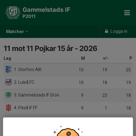
Gammelstads IF
P2011
Logga in
Matcher
11 mot 11 Pojkar 15 år - 2026
Lag
M
+/-
P
1. Storfors AIK
10
19
25
2. Luleå FC
10
18
19
3. Gammelstads IF Grön
9
23
18
4. Piteå IF FF
9
1
18
5. IFK Kalix
9
1
18
6. Gällivare SK Vit
7
13
15