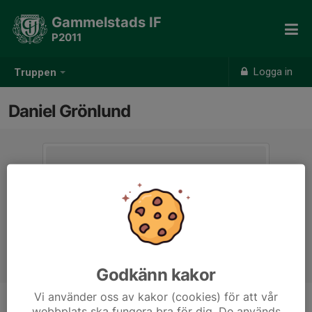
Gammelstads IF
P2011
Logga in
Truppen
Daniel Grönlund
Godkänn kakor
Vi använder oss av kakor (cookies) för att vår
webbplats ska fungera bra för dig. De används
Titel
Tränare