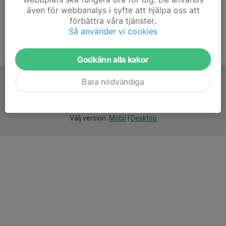
även för webbanalys i syfte att hjälpa oss att
förbättra våra tjänster.
Så använder vi cookies
Godkänn alla kakor
Bara nödvändiga
För
smarta
idrottsföreningar
Välj version:
Mobil
|
Desktop