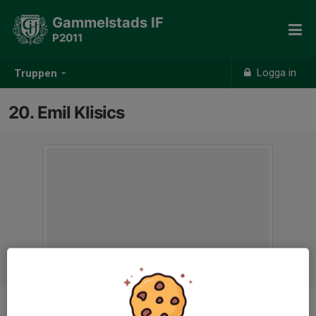
Gammelstads IF
P2011
Logga in
Truppen
20. Emil Klisics
Position
-