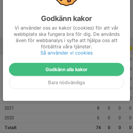
Ålder
15 år
Godkänn kakor
Vi använder oss av kakor (cookies) för att vår
webbplats ska fungera bra för dig. De används
även för webbanalys i syfte att hjälpa oss att
förbättra våra tjänster.
ALLA SERIER
ALLA ÅR
Så använder vi cookies
2026
9
0
0
0
Godkänn alla kakor
2025
19
0
0
0
2024
8
0
0
0
Bara nödvändiga
2023
14
0
0
0
2022
10
0
0
0
2021
8
0
0
0
2020
6
0
0
0
Totalt
74
0
0
0