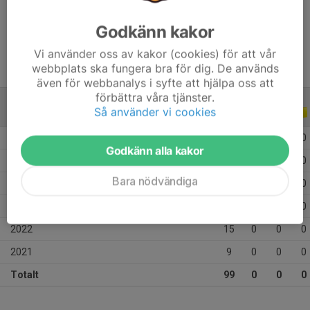
Ålder
14 år
Godkänn kakor
Vi använder oss av kakor (cookies) för att vår
webbplats ska fungera bra för dig. De används
även för webbanalys i syfte att hjälpa oss att
förbättra våra tjänster.
Så använder vi cookies
ALLA SERIER
ALLA ÅR
2026
16
0
0
0
Godkänn alla kakor
2025
26
0
0
0
Bara nödvändiga
2024
13
0
0
0
2023
20
0
0
0
2022
15
0
0
0
2021
9
0
0
0
Totalt
99
0
0
0