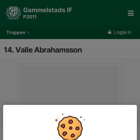
Gammelstads IF
P2011
Logga in
Truppen
14. Valle Abrahamsson
Position
-