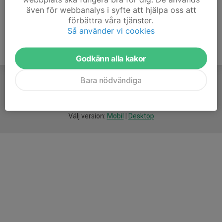
även för webbanalys i syfte att hjälpa oss att
förbättra våra tjänster.
Så använder vi cookies
Godkänn alla kakor
Bara nödvändiga
För
smarta
idrottsföreningar
Välj version:
Mobil
|
Desktop