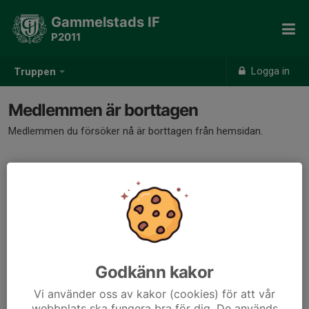
Gammelstads IF
P2011
Logga in
Truppen
Medlemmen är borttagen
Medlemmen du försöker nå är borttagen från hemsidan.
Godkänn kakor
Vi använder oss av kakor (cookies) för att vår
webbplats ska fungera bra för dig. De används