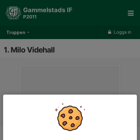
Gammelstads IF
P2011
Logga in
Truppen
1. Milo Videhall
Position
Målvakt