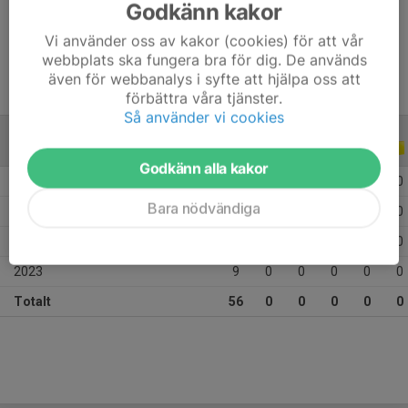
Godkänn kakor
Ålder
15 år
Vi använder oss av kakor (cookies) för att vår
webbplats ska fungera bra för dig. De används
även för webbanalys i syfte att hjälpa oss att
förbättra våra tjänster.
Så använder vi cookies
ALLA SERIER
ALLA ÅR
Godkänn alla kakor
2026
14
0
0
0
0
0
Bara nödvändiga
2025
20
0
0
0
0
0
2024
13
0
0
0
0
0
2023
9
0
0
0
0
0
Totalt
56
0
0
0
0
0