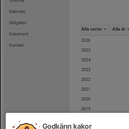
Statistik
Kalender
Bildgalleri
Alla serier
Alla år
Dokument
2026
Kontakt
2025
2024
2023
2022
2021
2020
2019
Totalt
Godkänn kakor