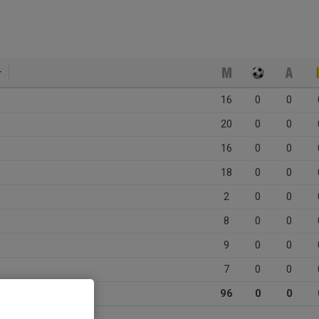
16
0
0
20
0
0
16
0
0
18
0
0
2
0
0
8
0
0
9
0
0
7
0
0
96
0
0