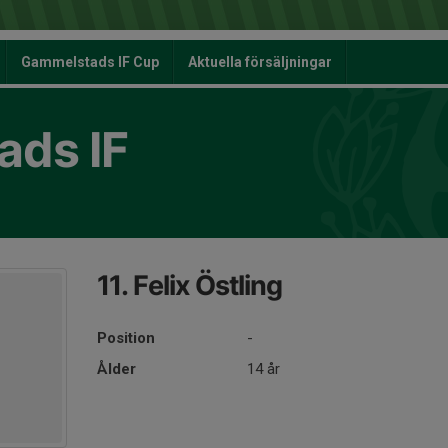
Gammelstads IF Cup
Aktuella försäljningar
ds IF
11. Felix Östling
Position
-
Ålder
14 år