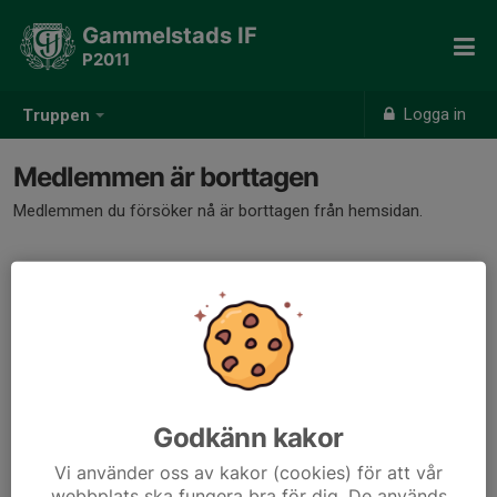
Gammelstads IF
P2011
Logga in
Truppen
Medlemmen är borttagen
Medlemmen du försöker nå är borttagen från hemsidan.
Godkänn kakor
Vi använder oss av kakor (cookies) för att vår
webbplats ska fungera bra för dig. De används