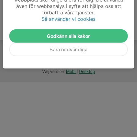
även för webbanalys i syfte att hjälpa oss att
förbättra våra tjänster.
Så använder vi cookies
Godkänn alla kakor
Bara nödvändiga
För
smarta
idrottsföreningar
Välj version:
Mobil
|
Desktop