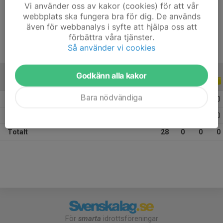
Vi använder oss av kakor (cookies) för att vår
Ålder
15 år
webbplats ska fungera bra för dig. De används
även för webbanalys i syfte att hjälpa oss att
förbättra våra tjänster.
Så använder vi cookies
Godkänn alla kakor
ALLA SERIER
ALLA ÅR
Bara nödvändiga
2026
13
0
0
0
2025
15
0
0
0
Totalt
28
0
0
0
För
smarta
idrottsföreningar