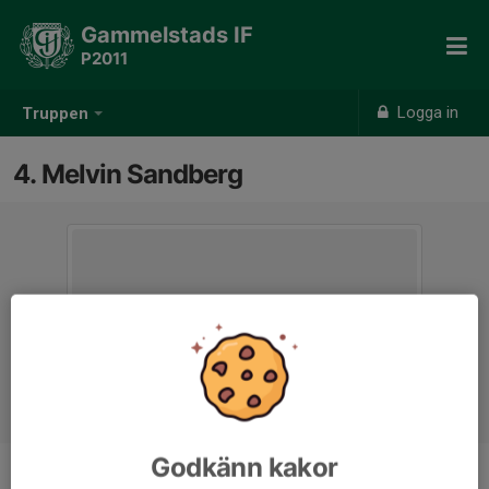
Gammelstads IF
P2011
Logga in
Truppen
4. Melvin Sandberg
Godkänn kakor
Position
-