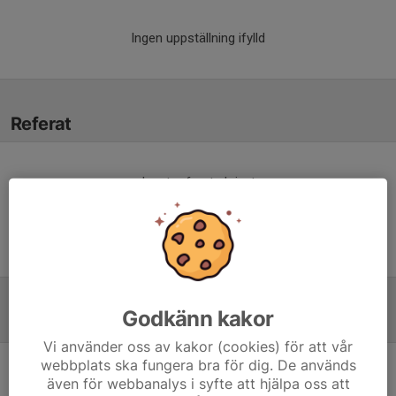
Ingen uppställning ifylld
Referat
Inget referat skrivet
Godkänn kakor
Tabell
Vi använder oss av kakor (cookies) för att vår
webbplats ska fungera bra för dig. De används
9 mot 9 Pojkar 13 år Grupp
även för webbanalys i syfte att hjälpa oss att
B
M
+/-
P