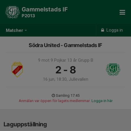
Gammelstads IF
P2013
Logga in
Matcher
Södra United - Gammelstads IF
9 mot 9 Pojkar 13 år Grupp B
2 - 8
16 jun, 18:30, Jullevallen
Samling 17:45
Anmälan var öppen för lagets medlemmar.
Logga in här
Laguppställning