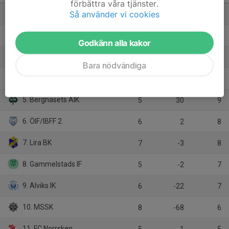
förbättra våra tjänster.
Så använder vi cookies
1. Luleå FC
8
75
21
2. IFK Luleå Vit
8
16
19
Godkänn alla kakor
3. Sunderby SK 2
7
14
14
Bara nödvändiga
4. Storfors AIK Vit
5
30
13
5. Bergnäsets AIK
5
30
9
6. ÖIF/IBFF 2
6
2
8
7. Lira BK
7
-3
8
8. Gammelstads IF
5
-2
7
9. Alviks IK
6
-22
7
10. MSSK
8
-68
6
11. FC Norrsken