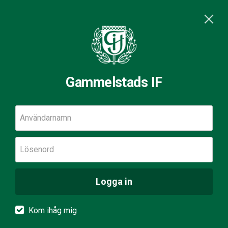
Gammelstads IF
Användarnamn
Lösenord
Logga in
Kom ihåg mig