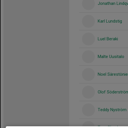
Jonathan Lindqv
Karl Lundstig
Luel Beraki
Malte Uusitalo
Noel Särestöni
Olof Söderströ
Teddy Nyström
Ture Olander