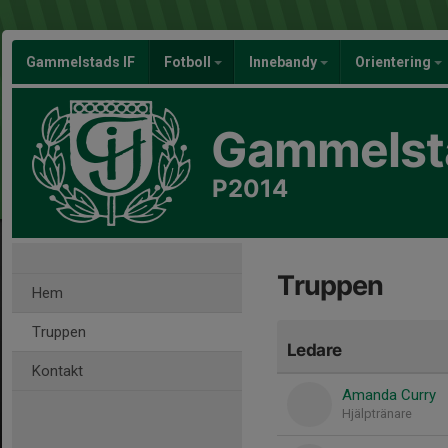
Gammelstads IF
Fotboll
Innebandy
Orientering
Gammelsta
P2014
Truppen
Hem
Truppen
Ledare
Kontakt
Amanda Curry
Hjälptränare