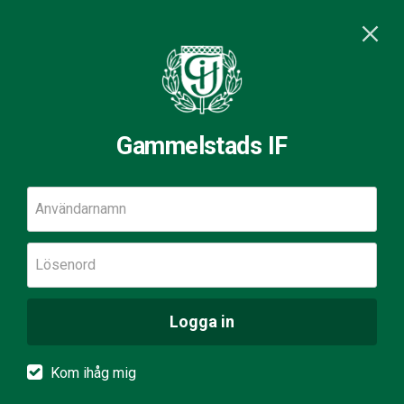
Gammelstads IF
Användarnamn
Lösenord
Logga in
Kom ihåg mig