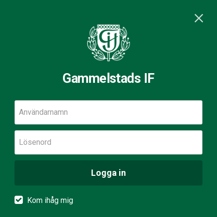
Gammelstads IF
Användarnamn
Lösenord
Logga in
Kom ihåg mig