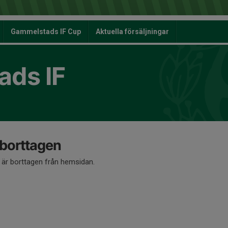
Gammelstads IF Cup
Aktuella försäljningar
ds IF
 borttagen
å är borttagen från hemsidan.