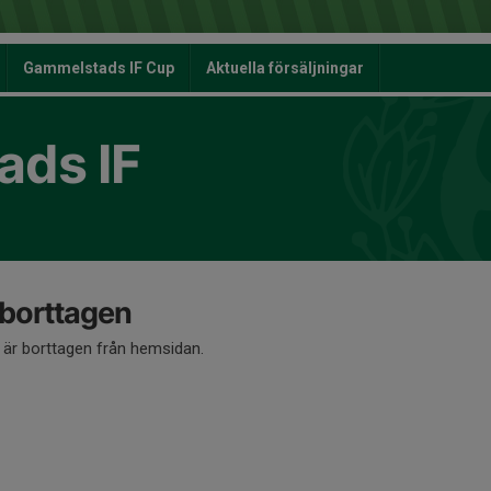
Gammelstads IF Cup
Aktuella försäljningar
ds IF
 borttagen
å är borttagen från hemsidan.