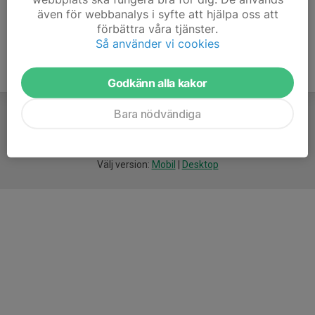
även för webbanalys i syfte att hjälpa oss att
förbättra våra tjänster.
Så använder vi cookies
Godkänn alla kakor
Bara nödvändiga
För
smarta
idrottsföreningar
Välj version:
Mobil
|
Desktop