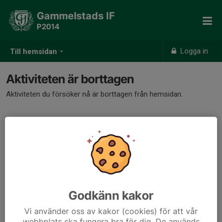
Gammelstads IF
P2014
Logga in
Till hemsidan
Aktiviteten är borttagen
Aktiviteten du försöker nå är borttagen från hemsidan.
Godkänn kakor
Vi använder oss av kakor (cookies) för att vår
webbplats ska fungera bra för dig. De används