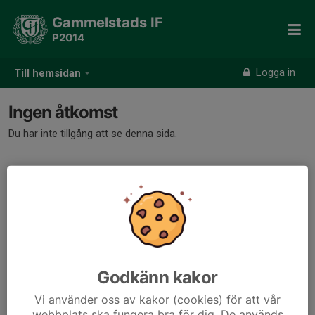
Gammelstads IF
P2014
Logga in
Till hemsidan
Ingen åtkomst
Du har inte tillgång att se denna sida.
Godkänn kakor
Vi använder oss av kakor (cookies) för att vår
webbplats ska fungera bra för dig. De används