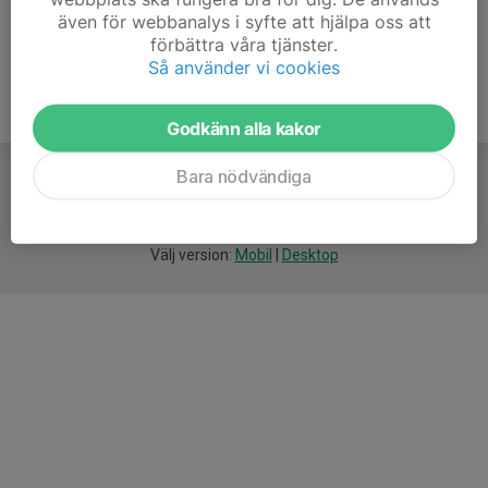
även för webbanalys i syfte att hjälpa oss att
förbättra våra tjänster.
Så använder vi cookies
Godkänn alla kakor
Bara nödvändiga
För
smarta
idrottsföreningar
Välj version:
Mobil
|
Desktop