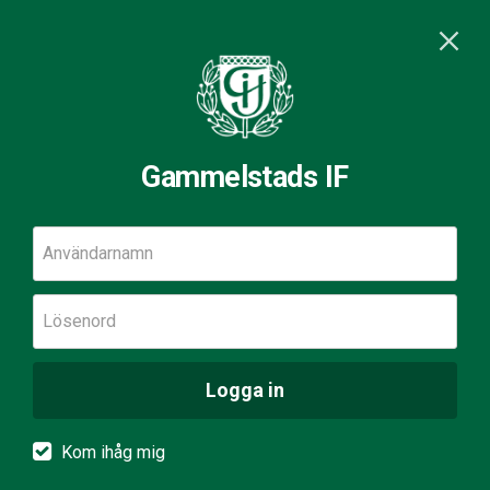
Gammelstads IF
Användarnamn
Lösenord
Logga in
Kom ihåg mig