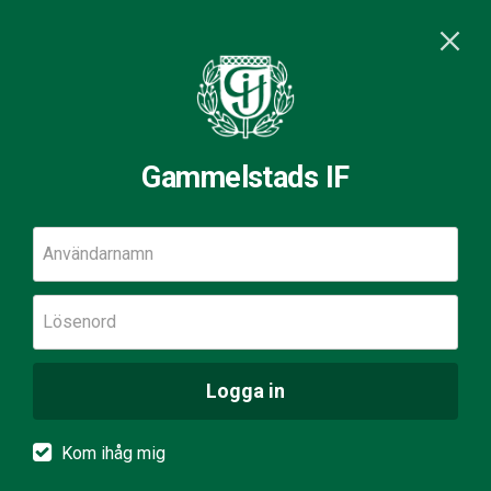
Gammelstads IF
Användarnamn
Lösenord
Logga in
Kom ihåg mig