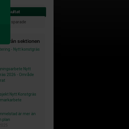
e resultat
esultat sparade
er från sektionen
ering - Nytt konstgräs
ningsarbete Nytt
räs 2026 - Område
rat
rojekt Nytt Konstgräs
 markarbete
ammelstad är mer än
n plan
2025