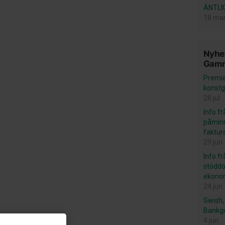
ÄNTLI
18 ma
Nyhet
Gamm
Premiä
konstg
28 jul
Info f
påminn
faktur
29 jun
Info f
stöddo
ekonom
24 jun
Swish, 
Bankgi
4 jun