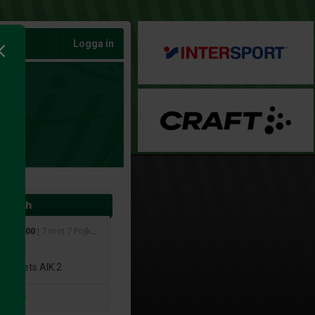
Logga in
 match
aug 11:00
| 7 mot 7 Pojkar 12 år Grupp B
014
gnäsets AIK 2
atcher