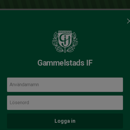
Gammelstads IF Cup
Aktuella försäljningar
ds IF
Gammelstads IF
Användarnamn
Nästa
Lör 8 
Lösenord
P2
Ber
Logga in
Alla m