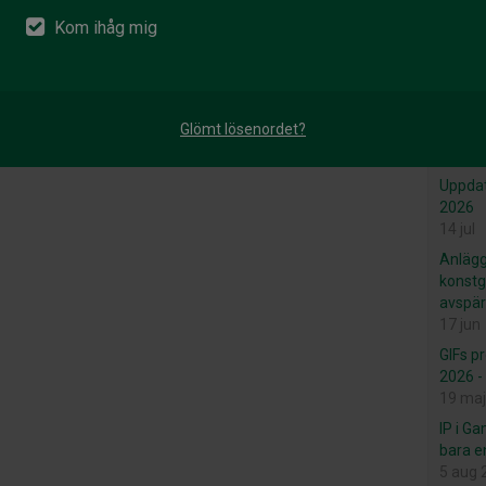
Kom ihåg mig
Senast
Inga r
Glömt lösenordet?
Nyhet
Uppdat
2026
14 jul
Anlägg
konstg
avspär
17 jun
GIFs p
2026 -
19 maj
IP i G
bara e
5 aug 