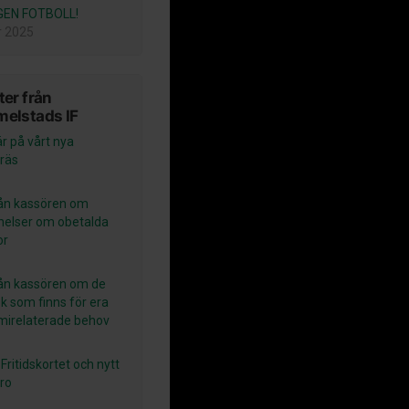
GEN FOTBOLL!
r 2025
er från
elstads IF
r på vårt nya
räs
rån kassören om
elser om obetalda
or
rån kassören om de
k som finns för era
irelaterade behov
Fritidskortet och nytt
ro