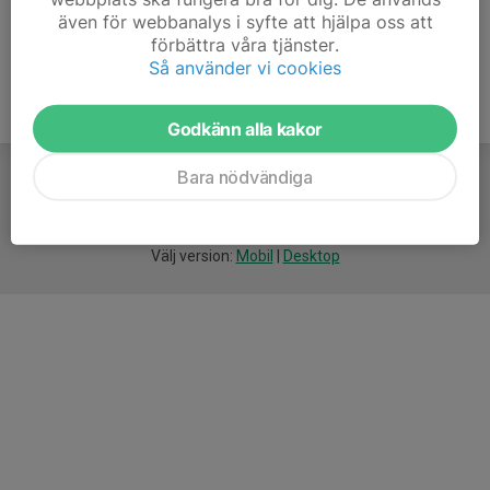
även för webbanalys i syfte att hjälpa oss att
förbättra våra tjänster.
Så använder vi cookies
Godkänn alla kakor
Bara nödvändiga
För
smarta
idrottsföreningar
Välj version:
Mobil
|
Desktop