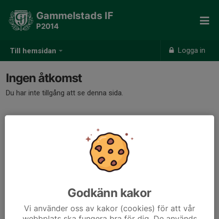
Gammelstads IF
P2014
Logga in
Till hemsidan
Ingen åtkomst
Du har inte tillgång att se denna sida.
Godkänn kakor
Vi använder oss av kakor (cookies) för att vår
webbplats ska fungera bra för dig. De används