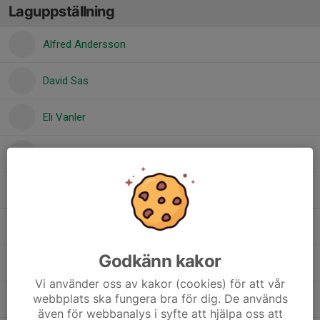
Laguppställning
Alfred Andersson
David Sas
Eli Vanler
Hjalmar Westerberg
Melvin Dalhägg
Melwin Esperi
Godkänn kakor
Noah Pihl Holmqvist
Vi använder oss av kakor (cookies) för att vår
webbplats ska fungera bra för dig. De används
Valle Hennix
även för webbanalys i syfte att hjälpa oss att