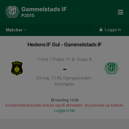
Gammelstads IF
P2015
Logga in
Matcher
Hedens IF Gul - Gammelstads IF
7 mot 7 Pojkar 11 år Grupp A
-
24 maj, 15:45, Olympia,Heden-
Konstgräs
Samling 15:00
Endast kallade kunde anmäla sig till aktiviteten. 30 personer var kallade.
Logga in här