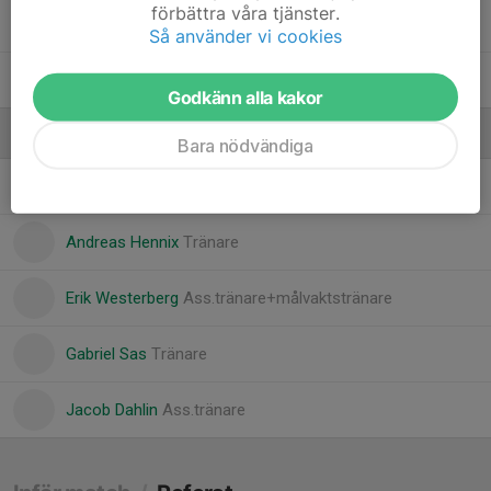
förbättra våra tjänster.
Ville Berglund
Så använder vi cookies
Vincent Dyrlind
Godkänn alla kakor
Ledare
Bara nödvändiga
Andreas Berglund
Tränare
Andreas Hennix
Tränare
Erik Westerberg
Ass.tränare+målvaktstränare
Gabriel Sas
Tränare
Jacob Dahlin
Ass.tränare