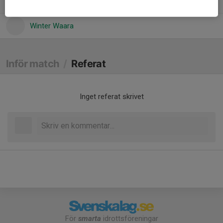
Vincent Dyrlind
Winter Waara
Inför match
/
Referat
Inget referat skrivet
För
smarta
idrottsföreningar