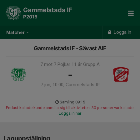
Gammelstads IF
P2015
Logga in
Matcher
Gammelstads IF - Sävast AIF
7 mot 7 Pojkar 11 år Grupp A
-
7 jun, 10:00, Gammelstads IP
Samling 09:15
Endast kallade kunde anmäla sig till aktiviteten. 30 personer var kallade.
Logga in här
Laguppställning