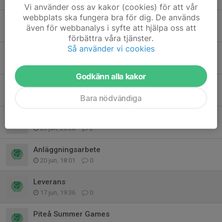
Vi använder oss av kakor (cookies) för att vår
webbplats ska fungera bra för dig. De används
Arbetsuppgifter GIF-cupen
även för webbanalys i syfte att hjälpa oss att
14 jul, 19:08
9
förbättra våra tjänster.
Så använder vi cookies
Kioskvecka vecka 30: Charlie och Oliver
29 jun, 12:05
0
Godkänn alla kakor
Sommarinfo
28 jun, 18:22
2
Bara nödvändiga
PSG - lagen till gruppspelet
23 jun, 20:28
2
Anläggningsarbete
20 jun, 18:01
0
Leverans
17 jun, 19:36
0
Piteå Summer Games