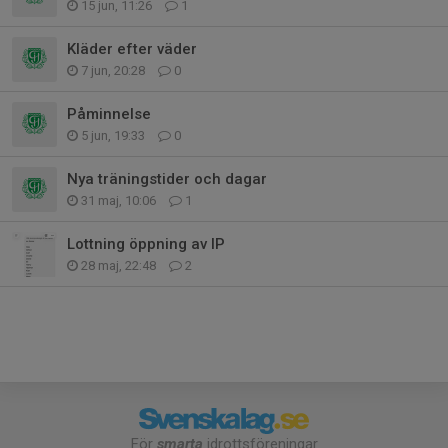
15 jun, 11:26
1
Kläder efter väder
7 jun, 20:28
0
Påminnelse
5 jun, 19:33
0
Nya träningstider och dagar
31 maj, 10:06
1
Lottning öppning av IP
28 maj, 22:48
2
För
smarta
idrottsföreningar