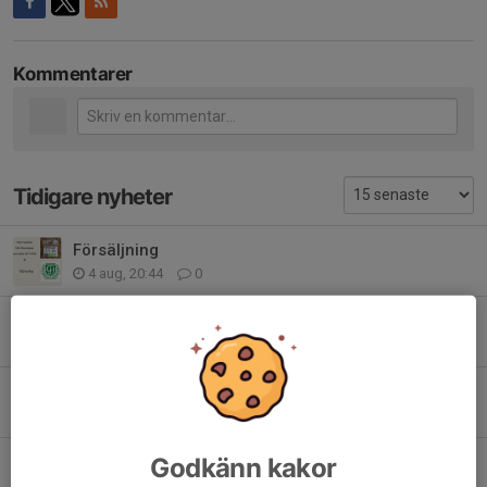
Kommentarer
Tidigare nyheter
Försäljning
4 aug, 20:44
0
I händelse av dåligt väder
31 jul, 07:16
0
Lagen till GIF-cupen
28 jul, 12:15
0
Inför GIF-cupen
Godkänn kakor
27 jul, 20:50
0