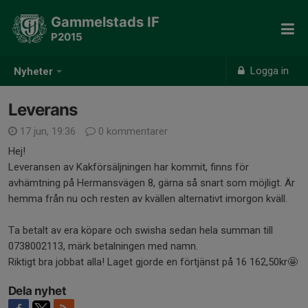
Gammelstads IF
P2015
Logga in
Nyheter
Leverans
17 jun, 19:36
0 kommentarer
Hej!
Leveransen av Kakförsäljningen har kommit, finns för
avhämtning på Hermansvägen 8, gärna så snart som möjligt. Är
hemma från nu och resten av kvällen alternativt imorgon kväll.
Ta betalt av era köpare och swisha sedan hela summan till
0738002113, märk betalningen med namn.
Riktigt bra jobbat alla! Laget gjorde en förtjänst på 16 162,50kr🤩
Dela nyhet