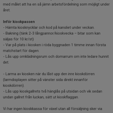
med målet att ha en så jämn arbetsfördelning som möjligt under
året.
Inför kioskpassen
- Hämta kiosknycklar och kod på kansliet under veckan.
- Bakning (tänk 2-3 långpannor/kioskvecka – bitar som kan
säljas för 10 kr/st)
- Var på plats i kiosken i röda byggnaden 1 timme innan första
matchstart för dagen.
- Lås upp omklädningsrum och domarrum om inte ledare hunnit
det.
- Larma av kiosken när du låst upp den inre kioskdörren
(larmdisplayen sitter på vänster sida direkt innanför
kioskdörren).
- Lås upp kioskgallrets två hänglås på utsidan och vik sedan
undan gallret från luckan, sätt ut kioskflaggan.
Vi har ingen kioskkassa för växel utan all försäljning sker via