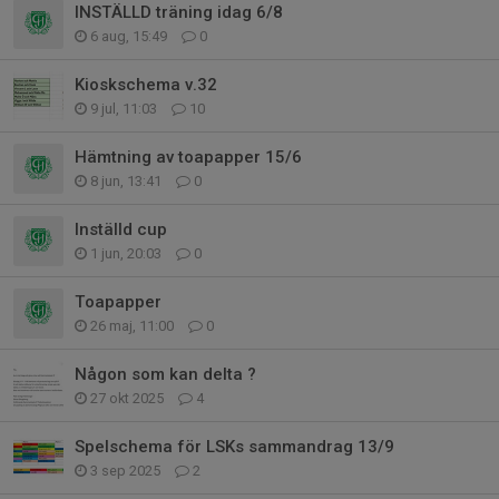
INSTÄLLD träning idag 6/8
6 aug, 15:49
0
Kioskschema v.32
9 jul, 11:03
10
Hämtning av toapapper 15/6
8 jun, 13:41
0
Inställd cup
1 jun, 20:03
0
Toapapper
26 maj, 11:00
0
Någon som kan delta ?
27 okt 2025
4
Spelschema för LSKs sammandrag 13/9
3 sep 2025
2