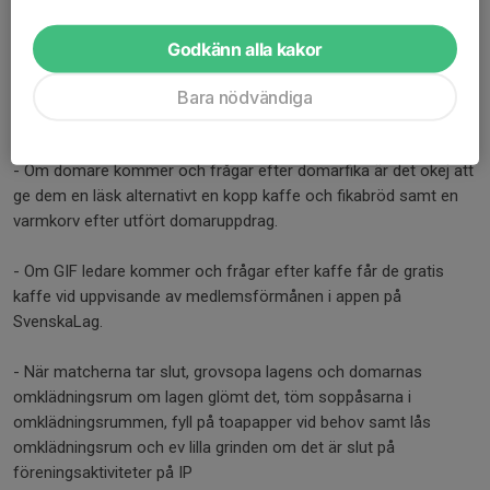
- Om mjölken (eller annat) tar slut gå på Ica och köp ny, spara
Godkänn alla kakor
kvittot och skriv dina kontouppgifter på baksidan och lämna
kvittot i samband med återlämning av nycklarna så får du tillbaka
Bara nödvändiga
det du lagt ut.
- Om domare kommer och frågar efter domarfika är det okej att
ge dem en läsk alternativt en kopp kaffe och fikabröd samt en
varmkorv efter utfört domaruppdrag.
- Om GIF ledare kommer och frågar efter kaffe får de gratis
kaffe vid uppvisande av medlemsförmånen i appen på
SvenskaLag.
- När matcherna tar slut, grovsopa lagens och domarnas
omklädningsrum om lagen glömt det, töm soppåsarna i
omklädningsrummen, fyll på toapapper vid behov samt lås
omklädningsrum och ev lilla grinden om det är slut på
föreningsaktiviteter på IP