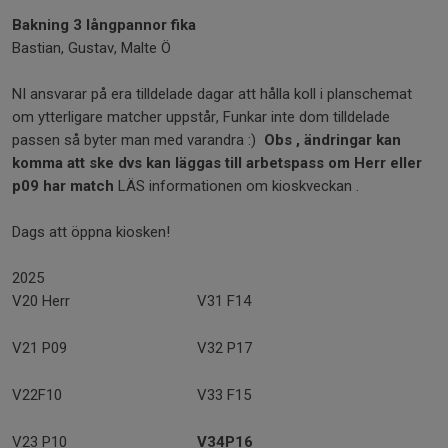
Bakning 3 långpannor fika
Bastian, Gustav, Malte Ö
NI ansvarar på era tilldelade dagar att hålla koll i planschemat
om ytterligare matcher uppstår, Funkar inte dom tilldelade
passen så byter man med varandra :)
Obs , ändringar kan
komma att ske dvs kan läggas till arbetspass om Herr eller
p09 har match
LÄS informationen om kioskveckan .
Dags att öppna kiosken!
2025
V20 Herr
V31 F14
V21 P09
V32 P17
V22F10
V33 F15
V23 P10
V34P16