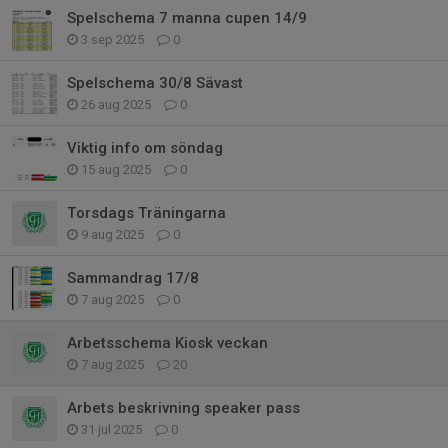
Spelschema 7 manna cupen 14/9
3 sep 2025
0
Spelschema 30/8 Sävast
26 aug 2025
0
Viktig info om söndag
15 aug 2025
0
Torsdags Träningarna
9 aug 2025
0
Sammandrag 17/8
7 aug 2025
0
Arbetsschema Kiosk veckan
7 aug 2025
20
Arbets beskrivning speaker pass
31 jul 2025
0