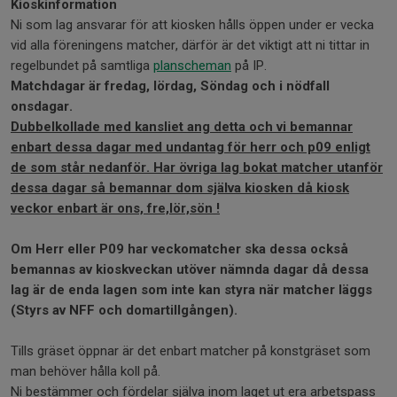
Kioskinformation
Ni som lag ansvarar för att kiosken hålls öppen under er vecka
vid alla föreningens matcher, därför är det viktigt att ni tittar in
regelbundet på samtliga
planscheman
på IP.
Matchdagar är fredag, lördag, Söndag och i nödfall
onsdagar.
Dubbelkollade med kansliet ang detta och vi bemannar
enbart dessa dagar med undantag för herr och p09 enligt
de som står nedanför. Har övriga lag bokat matcher utanför
dessa dagar så bemannar dom själva kiosken då kiosk
veckor enbart är ons, fre,lör,sön !
Om Herr eller P09 har veckomatcher ska dessa också
bemannas av kioskveckan utöver nämnda dagar då dessa
lag är de enda lagen som inte kan styra när matcher läggs
(Styrs av NFF och domartillgången).
Tills gräset öppnar är det enbart matcher på konstgräset som
man behöver hålla koll på.
Ni bestämmer och fördelar själva inom laget ut era arbetspass