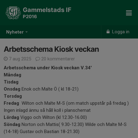
Gammelstads IF
P2016
Logga in
Nyheter
Arbetsschema Kiosk veckan
7 aug 2025
20 kommentarer
Arbetsschema under Kiosk veckan V.34'
Måndag
Tisdag
Onsdag
Enok och Malte Ö ( kl 18-21)
Torsdag
Fredag
Wilton och Malte M-S (om match uppstår på fredag )
Ingen inlagd ännu så håll koll i planschemat
Lördag
Viggo och Wilton (kl 12.30-16.00)
Söndag
Norton och Mattis( 9.30-12.30) Wilde och Malte M-S
(14-18) Gustav och Bastian 18-21.30)