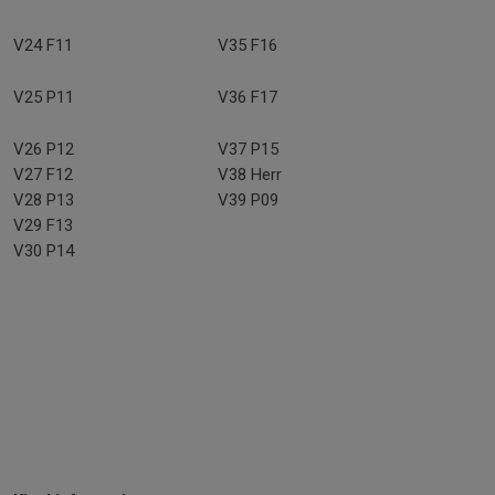
V24 F11
V35 F16
V25 P11
V36 F17
V26 P12
V37 P15
V27 F12
V38 Herr
V28 P13
V39 P09
V29 F13
V30 P14