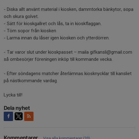
- Diska allt använt material i kiosken, dammtorka bänkytor, sopa
och skura golvet.
- Sätt för kioskgallret och lås, ta in kioskflaggan.
- Töm sopor från kiosken
- Larma innan du låser igen kiosken och ytterdörren.
- Tar varor slut under kioskpasset – maila gifkansli@gmail.com
så ombesörjer föreningen inköp till kommande vecka.
- Efter söndagens matcher återlämnas kiosknycklar till kansliet
på nästkommande vardag.
Lycka till!
Dela nyhet
Kommentarer
Visa alla kommentarer (20)...