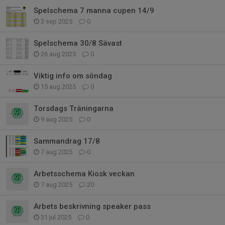
Spelschema 7 manna cupen 14/9
3 sep 2025
0
Spelschema 30/8 Sävast
26 aug 2025
0
Viktig info om söndag
15 aug 2025
0
Torsdags Träningarna
9 aug 2025
0
Sammandrag 17/8
7 aug 2025
0
Arbetsschema Kiosk veckan
7 aug 2025
20
Arbets beskrivning speaker pass
31 jul 2025
0