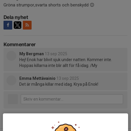
Gröna strumpor,svarta shorts och benskydd 😊
Dela nyhet
Kommentarer
My Bergman
13 sep 2025
Hej! Enok har blivit sjuk under natten. Kommer inte.
Hoppas killarna inte blir allt för få idag. /My
Emma Mettävainio
13 sep 2025
Det är många killar med idag. Krya på Enok!
Tidigare nyheter