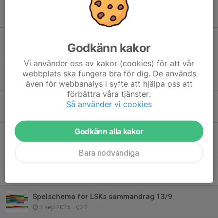
INSTÄLLD träning idag 6/8
6 aug, 15:49
0
Kioskschema v.32
Godkänn kakor
9 jul, 11:03
10
Vi använder oss av kakor (cookies) för att vår
Hämtning av toapapper 15/6
webbplats ska fungera bra för dig. De används
8 jun, 13:41
0
även för webbanalys i syfte att hjälpa oss att
förbättra våra tjänster.
Inställd cup
Så använder vi cookies
1 jun, 20:03
0
Godkänn alla kakor
Toapapper
26 maj, 11:00
0
Bara nödvändiga
Någon som kan delta ?
27 okt 2025
4
Spelschema för LSKs sammandrag 13/9
3 sep 2025
2