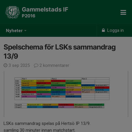
Gammelstads IF
P2016
Logga in
Nyheter
Spelschema för LSKs sammandrag
13/9
3 sep 2025
2 kommentarer
LSKs sammandrag spelas på Hertsö IP 13/9.
samling 30 minuter innan matchstart.