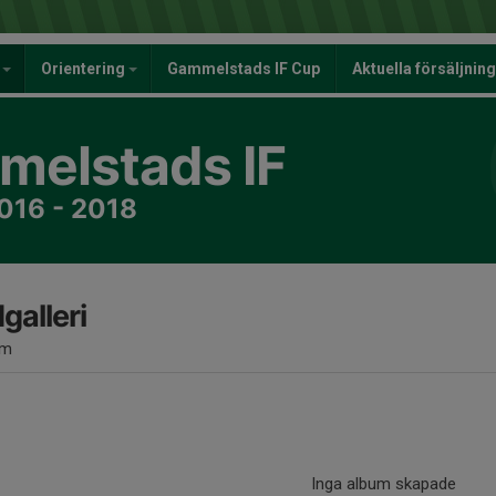
y
Orientering
Gammelstads IF Cup
Aktuella försäljnin
elstads IF
2016 - 2018
dgalleri
um
Inga album skapade