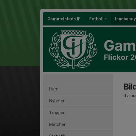
Gammelstads IF
Fotboll
Inneband
Gamm
Flickor 
Bil
Hem
0 alb
Nyheter
Truppen
Matcher