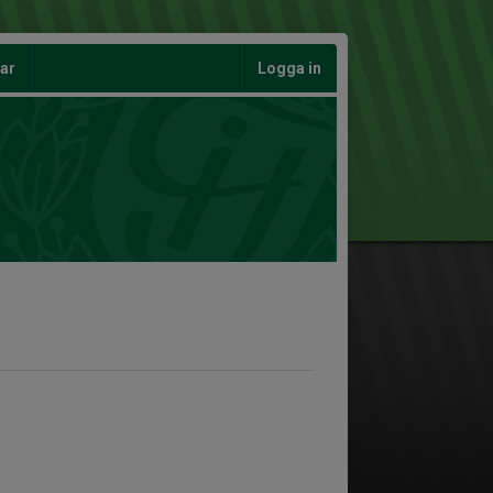
gar
Logga in