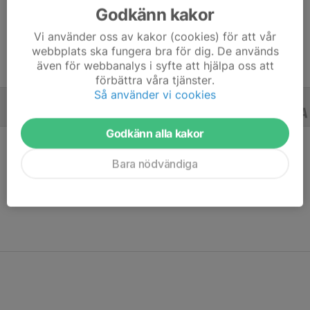
Godkänn kakor
Ålder
8 år
Vi använder oss av kakor (cookies) för att vår
webbplats ska fungera bra för dig. De används
även för webbanalys i syfte att hjälpa oss att
förbättra våra tjänster.
Så använder vi cookies
ALLA SERIER
ALLA ÅR
Godkänn alla kakor
Bara nödvändiga
Ingen statistik finns för detta år