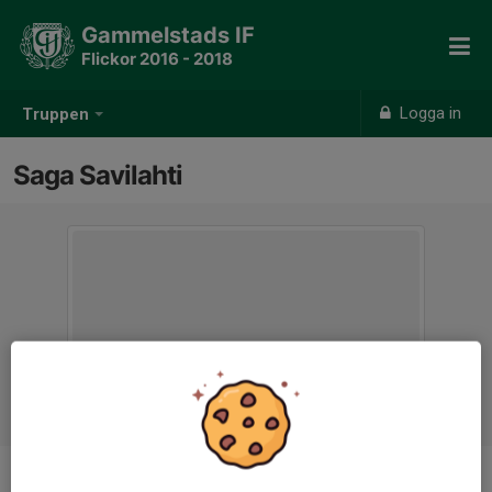
Gammelstads IF
Flickor 2016 - 2018
Logga in
Truppen
Saga Savilahti
Position
-