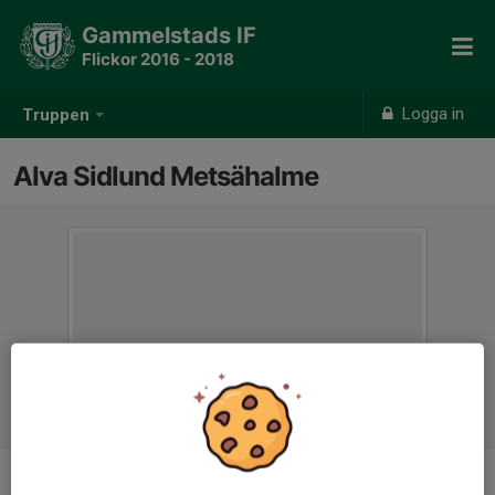
Gammelstads IF
Flickor 2016 - 2018
Logga in
Truppen
Alva Sidlund Metsähalme
Position
-