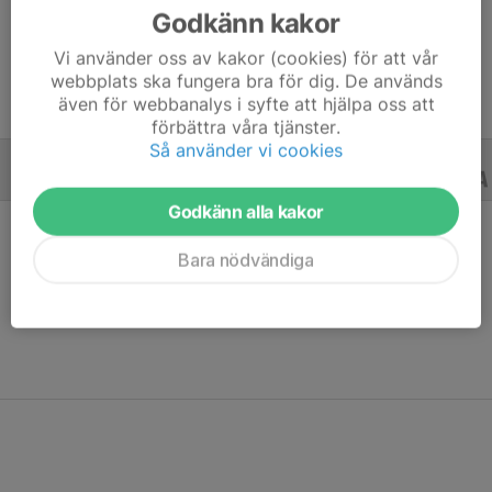
Godkänn kakor
Ålder
9 år
Vi använder oss av kakor (cookies) för att vår
webbplats ska fungera bra för dig. De används
även för webbanalys i syfte att hjälpa oss att
förbättra våra tjänster.
Så använder vi cookies
ALLA SERIER
ALLA ÅR
Godkänn alla kakor
Bara nödvändiga
Ingen statistik finns för detta år