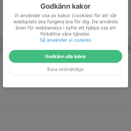
Godkänn kakor
Ålder
10 år
Vi använder oss av kakor (cookies) för att vår
webbplats ska fungera bra för dig. De används
även för webbanalys i syfte att hjälpa oss att
förbättra våra tjänster.
Så använder vi cookies
ALLA SERIER
ALLA ÅR
Godkänn alla kakor
Bara nödvändiga
Ingen statistik finns för detta år