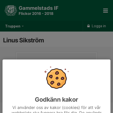
Gammelstads IF
Flickor 2016 - 2018
Logga in
Truppen
Linus Sikström
Godkänn kakor
Vi använder oss av kakor (cookies) för att vår
webbplats ska fungera bra för dig. De används
Titel
Tränare