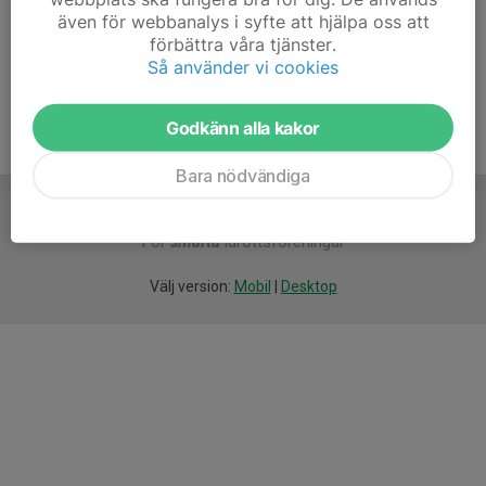
även för webbanalys i syfte att hjälpa oss att
Ålder
42 år
förbättra våra tjänster.
Så använder vi cookies
Godkänn alla kakor
Bara nödvändiga
För
smarta
idrottsföreningar
Välj version:
Mobil
|
Desktop