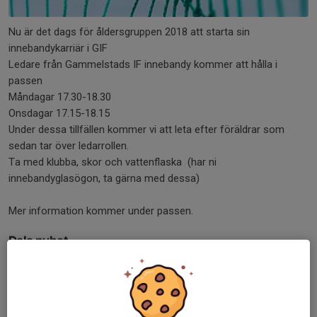
Nu är det dags för åldersgruppen 2018 att starta sin
innebandykarriär i GIF
Ledare från Gammelstads IF innebandy kommer att hålla i
passen
Måndagar 17.30-18.30
Onsdagar 17.15-18.15
Under dessa tillfällen kommer vi att leta efter föräldrar som
sedan tar över ledarrollen.
Ta med klubba, skor och vattenflaska (har ni
innebandyglasögon, ta gärna med dessa)
Mer information kommer under passen.
Dela nyhet
Tidigare nyheter