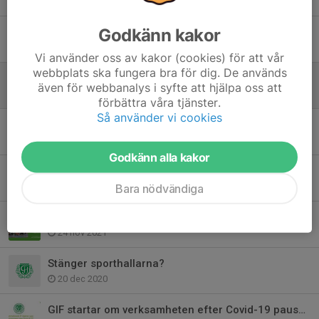
Godkänn kakor
Uppstart innebandyträningsgrupp för tjejer födda 2016-2018
1 nov 2024
Vi använder oss av kakor (cookies) för att vår
webbplats ska fungera bra för dig. De används
Född 2018 och vill testa på innebandy?
även för webbanalys i syfte att hjälpa oss att
23 sep 2024
förbättra våra tjänster.
Så använder vi cookies
Född 2016-2017 och sugen på Innebandy?
22 jan 2024
Godkänn alla kakor
Välkommen på innebandy!
Bara nödvändiga
20 feb 2023
Uppstart innebandy för pojkar & flickor födda 2014
24 nov 2021
Stänger sporthallarna?
20 dec 2020
GIF startar om verksamheten efter Covid-19 pausen