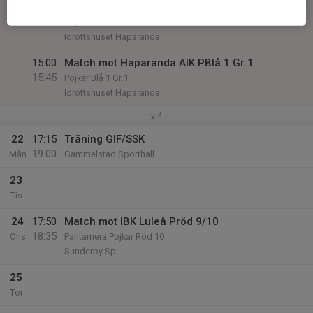
12:00
Match mot Öjebyns IBF PBlå 1 Gr.1
12:45
Pojkar Blå 1 Gr.1
Idrottshuset Haparanda
15:00
Match mot Haparanda AIK PBlå 1 Gr.1
15:45
Pojkar Blå 1 Gr.1
Idrottshuset Haparanda
v.4
22
17:15
Träning GIF/SSK
19:00
Mån
Gammelstad Sporthall
23
Tis
24
17:50
Match mot IBK Luleå Pröd 9/10
18:35
Ons
Pantamera Pojkar Röd 10
Sunderby Sp
25
Tor