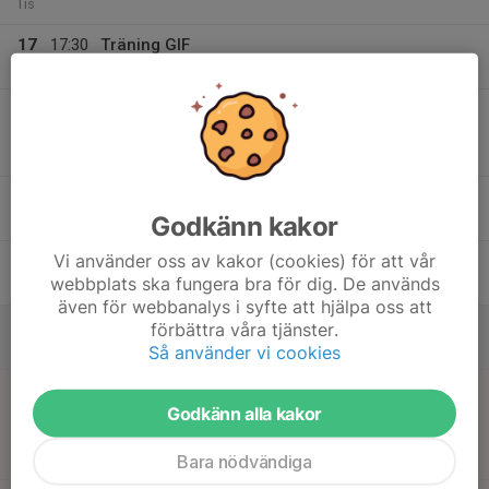
Tis
17
17:30
Träning GIF
19:00
Ons
Gammelstad Sp
17:50
Match mot IBK Luleå Pröd 9/10
18:35
Pantamera Pojkar Röd 9
Sunderby Sp
18
Godkänn kakor
Tor
Vi använder oss av kakor (cookies) för att vår
19
webbplats ska fungera bra för dig. De används
Fre
även för webbanalys i syfte att hjälpa oss att
20
förbättra våra tjänster.
Lör
Så använder vi cookies
21
11:00
Match mot Bergnäsets AIK/Alviks IK PBlå
Godkänn alla kakor
11:45
1 Gr.1
Sön
Pojkar Blå 1 Gr.1
Bara nödvändiga
Idrottshuset Haparanda