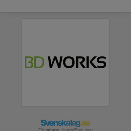
För
smarta
idrottsföreningar