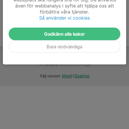
även för webbanalys i syfte att hjälpa oss att
Ålder
9 år
förbättra våra tjänster.
Så använder vi cookies
Godkänn alla kakor
Bara nödvändiga
För
smarta
idrottsföreningar
Välj version:
Mobil
|
Desktop