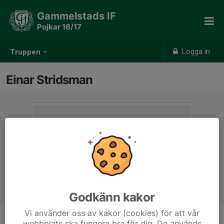
Gammelstads IF
Pojkar 16/17
Logga in
Truppen
Einar Stridsman
Godkänn kakor
Vi använder oss av kakor (cookies) för att vår
webbplats ska fungera bra för dig. De används
Position
-