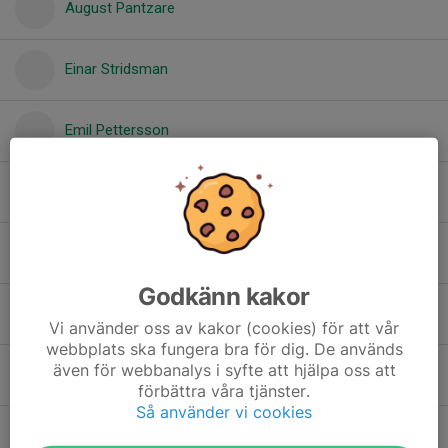
August Pantzare
Einar Stridsman
Emil Pettersson
Isak Rautila
Isak Senbom
Godkänn kakor
Julian Blank
Vi använder oss av kakor (cookies) för att vår
webbplats ska fungera bra för dig. De används
även för webbanalys i syfte att hjälpa oss att
Kevin Bäckström
förbättra våra tjänster.
Så använder vi cookies
Levi Bäckman