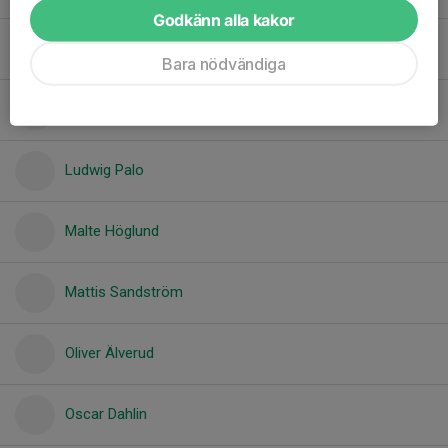
Godkänn alla kakor
Liam Pounu
Bara nödvändiga
Loui Berglund
Ludwig Palo
Malte Höglund
Mattis Sandström
Oliver Älverud
Oscar Dahlin