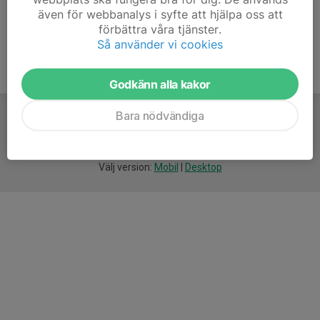
även för webbanalys i syfte att hjälpa oss att
förbättra våra tjänster.
Så använder vi cookies
Godkänn alla kakor
Bara nödvändiga
För
smarta
idrottsföreningar
Välj version:
Mobil
|
Desktop