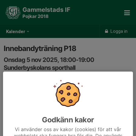
Gammelstads IF
Pojkar 2018
Logga in
Kalender
Innebandyträning P18
Onsdag 5 nov 2025, 18:00-19:00
Sunderbyskolans sporthall
Samling: 18:00
Sunderbyskolan
Hemängsvägen 54
954 41 S. Sunderbyn
Godkänn kakor
Vi använder oss av kakor (cookies) för att vår
webbplats ska fungera bra för dig. De används