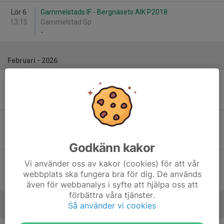
Lör 6
Gammelstads IF - Bergnäsets AIK P2018
13:15
Gammelstad Sp
-
Februari - 2026
Sön 8
Gammelstads IF - Notvikens IK P2018
10:45
Luleå Energi Arena B-hall
-
Sön 8
Nyborgs SK 17-19 - Gammelstads IF
11:45
Luleå Energi Arena B-hall
-
Godkänn kakor
Sön 8
Bensby UFF P2018 - Gammelstads IF
Vi använder oss av kakor (cookies) för att vår
13:00
Luleå Energi Arena B-hall
webbplats ska fungera bra för dig. De används
-
även för webbanalys i syfte att hjälpa oss att
förbättra våra tjänster.
Så använder vi cookies
Mars - 2026