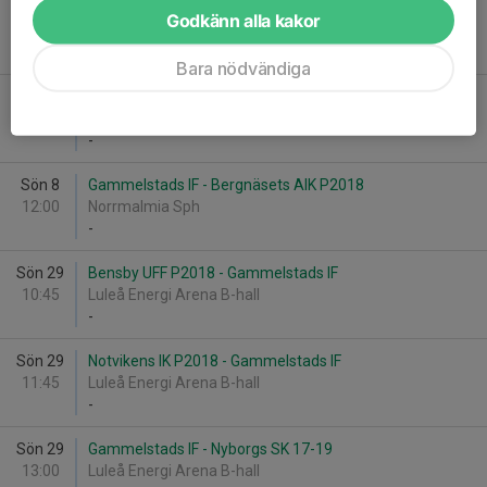
Sön 8
Bensby UFF P2018 - Gammelstads IF
Godkänn alla kakor
09:45
Norrmalmia Sph
-
Bara nödvändiga
Sön 8
Wibax IBF Piteå P2018 - Gammelstads IF
10:45
Norrmalmia Sph
-
Sön 8
Gammelstads IF - Bergnäsets AIK P2018
12:00
Norrmalmia Sph
-
Sön 29
Bensby UFF P2018 - Gammelstads IF
10:45
Luleå Energi Arena B-hall
-
Sön 29
Notvikens IK P2018 - Gammelstads IF
11:45
Luleå Energi Arena B-hall
-
Sön 29
Gammelstads IF - Nyborgs SK 17-19
13:00
Luleå Energi Arena B-hall