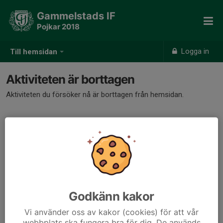
Gammelstads IF
Pojkar 2018
Logga in
Till hemsidan
Aktiviteten är borttagen
Aktiviteten du försöker nå är borttagen från hemsidan.
Godkänn kakor
Vi använder oss av kakor (cookies) för att vår
webbplats ska fungera bra för dig. De används