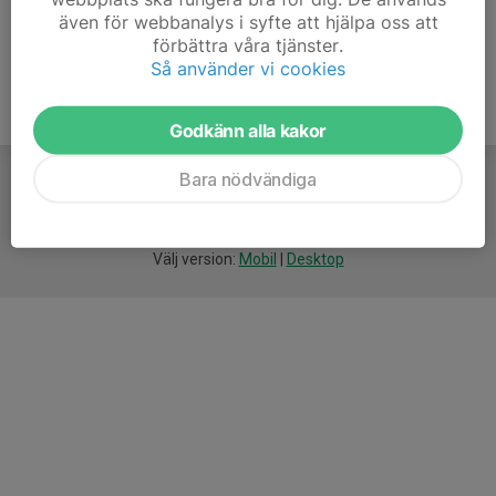
även för webbanalys i syfte att hjälpa oss att
förbättra våra tjänster.
Så använder vi cookies
Godkänn alla kakor
Bara nödvändiga
För
smarta
idrottsföreningar
Välj version:
Mobil
|
Desktop