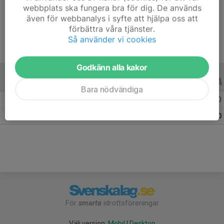
webbplats ska fungera bra för dig. De används
Ålder
7 år
även för webbanalys i syfte att hjälpa oss att
förbättra våra tjänster.
Så använder vi cookies
Godkänn alla kakor
ALLA SERIER
ALLA ÅR
Bara nödvändiga
Säsongen 25/26
12
0
0
Totalt
12
0
0
För
smarta
idrottsföreningar
Välj version:
Mobil
|
Desktop