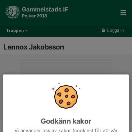
Gammelstads IF
Pojkar 2018
Logga in
Truppen
Lennox Jakobsson
Godkänn kakor
Vi använder oss av kakor (cookies) för att vår
Position
-