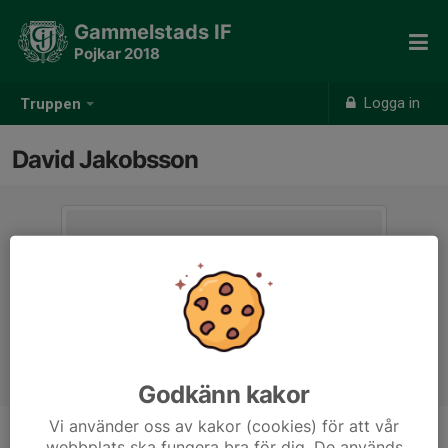
Gammelstads IF
Pojkar 2018
Logga in
Truppen
David Jakobsson
Godkänn kakor
Vi använder oss av kakor (cookies) för att vår
webbplats ska fungera bra för dig. De används
Titel
Tränare