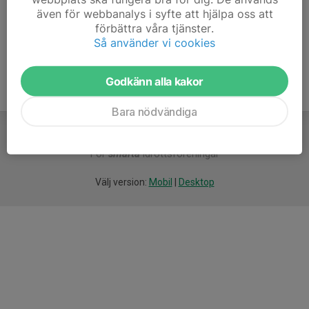
även för webbanalys i syfte att hjälpa oss att
Ålder
39 år
förbättra våra tjänster.
Så använder vi cookies
Godkänn alla kakor
Bara nödvändiga
För
smarta
idrottsföreningar
Välj version:
Mobil
|
Desktop